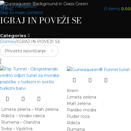
Skip to navigation
Menu
0
items
0.00
Skip to main content
IGRAJ IN POVEŽI SE
Categories
Domov
IGRAJ IN POVEŽI SE
Krem
Limeta zelena
Mah zelena
Limeta zelena – Mah zelena
Pariško modra
Rdeča – Vinsko rdeča
Puder roza
Rumena – Oranžna
Rdeča
Sivka – Vijolična
Rumena