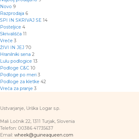
Novo
9
Razprodaja
6
SPI IN SKRIVAJ SE
14
Posteljice
4
Skrivališča
11
Vreče
3
ŽIVI IN JEJ
70
Hranilniki sena
2
Lulu podlogice
13
Podloge C&C
10
Podloge po meri
3
Podloge za kletke
42
Vreča za pranje
3
Ustvarjanje, Urška Logar s.p.
Mali Ločnik 22, 1311 Turjak, Slovenia
Telefon: 00386 41735637
Email:
wheek@guineaqueen.com