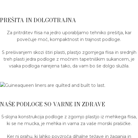
PREŠITA IN DOLGOTRAJNA
Za pritrditev flisa na jedro uporabljamo tehniko prešitja, kar
povečuje moč, kompaktnost in trajnost podloge.
S prešivanjem skozi štiri plasti, plastjo zgornjega flisa in srednjih
treh plasti jedra podloge z močnim tapetniškim sukancem, je
vsaka podloga narejena tako, da vam bo še dolgo služila.
NAŠE PODLOGE SO VARNE IN ZDRAVE
5-slojna konstrukcija podloge z zgornjo plastjo iz mehkega flisa,
ki se ne mucka, je mehka in varna za vaše morski prašičke.
Ker ni prahu, ki lahko povzroča dihalne težave in žaganja in