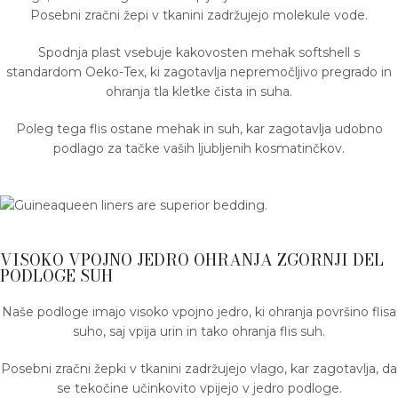
Posebni zračni žepi v tkanini zadržujejo molekule vode.
Spodnja plast vsebuje kakovosten mehak softshell s
standardom Oeko-Tex, ki zagotavlja nepremočljivo pregrado in
ohranja tla kletke čista in suha.
Poleg tega flis ostane mehak in suh, kar zagotavlja udobno
podlago za tačke vaših ljubljenih kosmatinčkov.
VISOKO VPOJNO JEDRO OHRANJA ZGORNJI DEL
PODLOGE SUH
Naše podloge imajo visoko vpojno jedro, ki ohranja površino flisa
suho, saj vpija urin in tako ohranja flis suh.
Posebni zračni žepki v tkanini zadržujejo vlago, kar zagotavlja, da
se tekočine učinkovito vpijejo v jedro podloge.