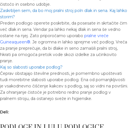
čistočo in osebno udobje.
Zaskrbljen sem, da bo moj pralni stroj poln dlak in sena. Kaj lahko
storim?
Preden podlogo operete poskrbite, da posesate in skrtačite čim
več dlak in sena. Vendar pa lahko nekaj dlak in sena še vedno
ostane na njej. Zato priporočamo uporabo
pralne vreče
Guineaqueen®
. Je ogromna in lahko sprejme več podlog. Vreča
za pranje preprečuje, da bi dlake in seno zamašili pralni stroj,
hkrati pa omogoča pretok vode skozi izdelke za učinkovito
pranje.
Kaj so slabosti uporabe podlog?
Čeprav obstajajo številne prednosti, je pomembno upoštevati
tudi morebitne slabosti uporabe podlog. Ena od pomanjkljivosti
je vsakodnevno čiščenje kakcev s podlog, saj so vidni na površini.
Za ohranjanje čistoče je potrebno redno pranje podlog v
pralnem stroju, da ostanejo sveže in higienske.
Deli:
PODLOGE IN LULU PODLOGICE,