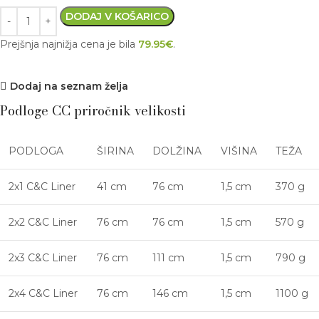
DODAJ V KOŠARICO
Prejšnja najnižja cena je bila
79.95
€
.
Dodaj na seznam želja
Podloge CC priročnik velikosti
PODLOGA
ŠIRINA
DOLŽINA
VIŠINA
TEŽA
2x1 C&C Liner
41 cm
76 cm
1,5 cm
370 g
2x2 C&C Liner
76 cm
76 cm
1,5 cm
570 g
2x3 C&C Liner
76 cm
111 cm
1,5 cm
790 g
2x4 C&C Liner
76 cm
146 cm
1,5 cm
1100 g