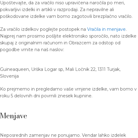
Upoštevajte, da za vračilo niso upravičena naročila po meri,
pokvarljivi izdelki in artikli v razprodaji. Za nepravilne ali
poškodovane izdelke vam bomo zagotovili brezplačno vračilo.
Za vračilo izdelkov poglejte postopek na
Vračila in menjave
.
Najprej nam prosimo pošljite elektronsko sporočilo, nato izdelke
skupaj z originalnim računom in Obrazcem za odstop od
pogodbe vrnite na naš naslov:
Guineaqueen, Urška Logar sp, Mali Ločnik 22, 1311 Turjak,
Slovenija
Ko prejmemo in pregledamo vaše vrnjene izdelke, vam bomo v
roku 5 delovnih dni povrnili znesek kupnine.
Menjave
Neposrednih zamenjav ne ponujamo. Vendar lahko izdelek