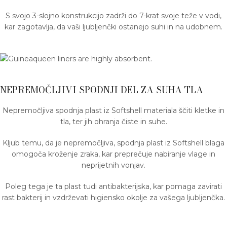
S svojo 3-slojno konstrukcijo zadrži do 7-krat svoje teže v vodi,
kar zagotavlja, da vaši ljubljenčki ostanejo suhi in na udobnem.
NEPREMOČLJIVI SPODNJI DEL ZA SUHA TLA
Nepremočljiva spodnja plast iz Softshell materiala ščiti kletke in
tla, ter jih ohranja čiste in suhe.
Kljub temu, da je nepremočljiva, spodnja plast iz Softshell blaga
omogoča kroženje zraka, kar preprečuje nabiranje vlage in
neprijetnih vonjav.
Poleg tega je ta plast tudi antibakterijska, kar pomaga zavirati
rast bakterij in vzdrževati higiensko okolje za vašega ljubljenčka.