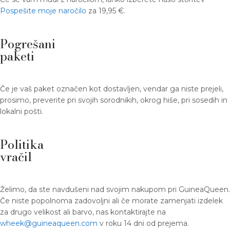
Pospešite moje naročilo
za 19,95 €.
Pogrešani
paketi
Če je vaš paket označen kot dostavljen, vendar ga niste prejeli,
prosimo, preverite pri svojih sorodnikih, okrog hiše, pri sosedih in
lokalni pošti.
Politika
vračil
Želimo, da ste navdušeni nad svojim nakupom pri GuineaQueen.
Če niste popolnoma zadovoljni ali če morate zamenjati izdelek
za drugo velikost ali barvo, nas kontaktirajte na
wheek@guineaqueen.com
v roku 14 dni od prejema.