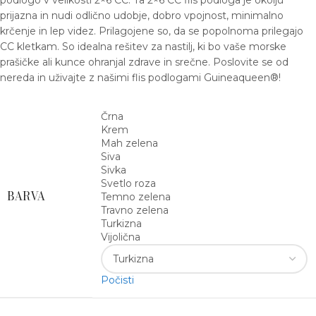
podlogo v velikosti 2×6 CC. Ta 2×6 CC flis podloga je okolju
prijazna in nudi odlično udobje, dobro vpojnost, minimalno
krčenje in lep videz. Prilagojene so, da se popolnoma prilegajo
CC kletkam. So idealna rešitev za nastilj, ki bo vaše morske
prašičke ali kunce ohranjal zdrave in srečne. Poslovite se od
nereda in uživajte z našimi flis podlogami Guineaqueen®!
Črna
Krem
Mah zelena
Siva
Sivka
Svetlo roza
BARVA
Temno zelena
Travno zelena
Turkizna
Vijolična
Počisti