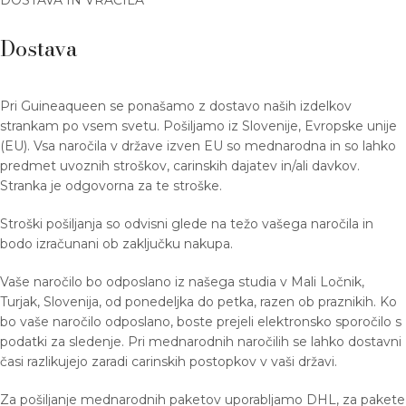
DOSTAVA IN VRAČILA
Dostava
Pri Guineaqueen se ponašamo z dostavo naših izdelkov
strankam po vsem svetu. Pošiljamo iz Slovenije, Evropske unije
(EU). Vsa naročila v države izven EU so mednarodna in so lahko
predmet uvoznih stroškov, carinskih dajatev in/ali davkov.
Stranka je odgovorna za te stroške.
Stroški pošiljanja so odvisni glede na težo vašega naročila in
bodo izračunani ob zaključku nakupa.
Vaše naročilo bo odposlano iz našega studia v Mali Ločnik,
Turjak, Slovenija, od ponedeljka do petka, razen ob praznikih. Ko
bo vaše naročilo odposlano, boste prejeli elektronsko sporočilo s
podatki za sledenje. Pri mednarodnih naročilih se lahko dostavni
časi razlikujejo zaradi carinskih postopkov v vaši državi.
Za pošiljanje mednarodnih paketov uporabljamo DHL, za pakete