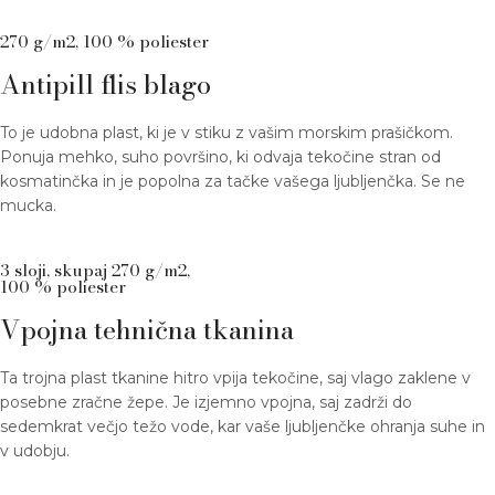
270 g/m2, 100 % poliester
Antipill flis blago
To je udobna plast, ki je v stiku z vašim morskim prašičkom.
Ponuja mehko, suho površino, ki odvaja tekočine stran od
kosmatinčka in je popolna za tačke vašega ljubljenčka. Se ne
mucka.
3 sloji, skupaj 270 g/m2,
100 % poliester
Vpojna tehnična tkanina
Ta trojna plast tkanine hitro vpija tekočine, saj vlago zaklene v
posebne zračne žepe. Je izjemno vpojna, saj zadrži do
sedemkrat večjo težo vode, kar vaše ljubljenčke ohranja suhe in
v udobju.