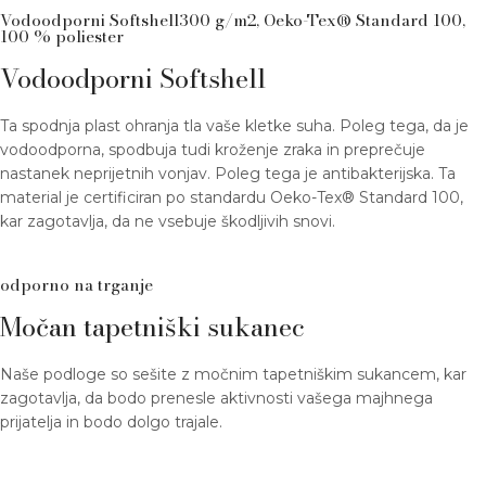
Vodoodporni Softshell300 g/m2, Oeko-Tex® Standard 100,
100 % poliester
Vodoodporni Softshell
Ta spodnja plast ohranja tla vaše kletke suha. Poleg tega, da je
vodoodporna, spodbuja tudi kroženje zraka in preprečuje
nastanek neprijetnih vonjav. Poleg tega je antibakterijska. Ta
material je certificiran po standardu Oeko-Tex® Standard 100,
kar zagotavlja, da ne vsebuje škodljivih snovi.
odporno na trganje
Močan tapetniški sukanec
Naše podloge so sešite z močnim tapetniškim sukancem, kar
zagotavlja, da bodo prenesle aktivnosti vašega majhnega
prijatelja in bodo dolgo trajale.