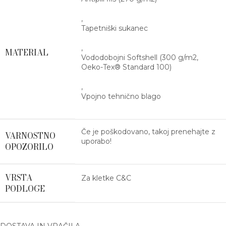
,
Tapetniški sukanec
,
MATERIAL
Vododobojni Softshell (300 g/m2,
Oeko-Tex® Standard 100)
,
Vpojno tehnično blago
Če je poškodovano, takoj prenehajte z
VARNOSTNO
uporabo!
OPOZORILO
VRSTA
Za kletke C&C
PODLOGE