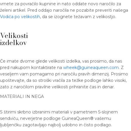
vrnete za povračilo kupnine in nato oddate novo naročilo za
želeni artikel. Pred oddajo naročila ne pozabite preveriti našega
Vodiča po velikostih
, da se izognete težavam z velikostjo.
Velikosti
izdelkov
Če imate dvome glede velikosti izdelka, vas prosimo, da nas
pred nakupom kontaktirate na
wheek@guineaqueen.com
. Z
veseljem vam pomagamo pri naročilu pravih dimenzij. Prosimo
upoštevajte, da so stroški vračila za težke podloge lahko visoki,
zato z naročilom pravilne velikosti prihranite čas in denar.
MATERIALI IN NEGA
S štirimi skrbno izbranimi materiali v pametnem 5-slojnem
sendviču, neverjetne podloge GuineaQueen® vašemu
ljubljenčku zagotavljajo najbolj udobno in čisto podlago.