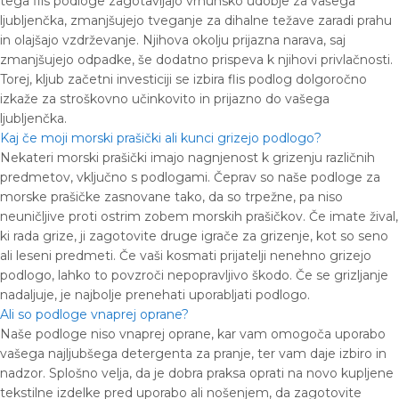
tega flis podloge zagotavljajo vrhunsko udobje za vašega
ljubljenčka, zmanjšujejo tveganje za dihalne težave zaradi prahu
in olajšajo vzdrževanje. Njihova okolju prijazna narava, saj
zmanjšujejo odpadke, še dodatno prispeva k njihovi privlačnosti.
Torej, kljub začetni investiciji se izbira flis podlog dolgoročno
izkaže za stroškovno učinkovito in prijazno do vašega
ljubljenčka.
Kaj če moji morski prašički ali kunci grizejo podlogo?
Nekateri morski prašički imajo nagnjenost k grizenju različnih
predmetov, vključno s podlogami. Čeprav so naše podloge za
morske prašičke zasnovane tako, da so trpežne, pa niso
neuničljive proti ostrim zobem morskih prašičkov. Če imate žival,
ki rada grize, ji zagotovite druge igrače za grizenje, kot so seno
ali leseni predmeti. Če vaši kosmati prijatelji nenehno grizejo
podlogo, lahko to povzroči nepopravljivo škodo. Če se grizljanje
nadaljuje, je najbolje prenehati uporabljati podlogo.
Ali so podloge vnaprej oprane?
Naše podloge niso vnaprej oprane, kar vam omogoča uporabo
vašega najljubšega detergenta za pranje, ter vam daje izbiro in
nadzor. Splošno velja, da je dobra praksa oprati na novo kupljene
tekstilne izdelke pred uporabo ali nošenjem, da zagotovite