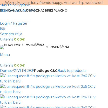
We make your furry friends happy. And we ship worldwide!
Skip to navigation
Skip to main content
DOMOV
NAKUPUJ
SPOZNAJ
BREZPLAČNO
Login / Register
Išči
Seznam želja
0
items
0.00
€
SLOVENŠČINA
Menu
0
items
0.00
€
Domov
ŽIVI IN JEJ
Podloge C&C
Back to products