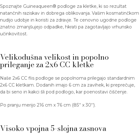
Spoznajte Guineaqueen® podloge za kletke, ki so rezultat
natančnih raziskav in dobrega oblikovanja. Vašim kosmatinčkom
nudijo udobje in koristi za zdravje. Te cenovno ugodne podloge
znatno zmanjšujejo odpadke, hkrati pa zagotavljajo vrhunsko
učinkovitost.
Velikodušna velikost in popolno
prileganje za 2x6 CC kletke
Naše 2x6 CC flis podloge se popolnoma prilegajo standardnim
2x6 CC kletkam. Dodanih imajo 6 cm za zavihek, ki preprečuje,
da bi seno in kakci šli pod podlogo, kar poenostavi čiščenje.
Po pranju merijo 216 cm x 76 cm (85'' x 30'').
Visoko vpojna 5-slojna zasnova