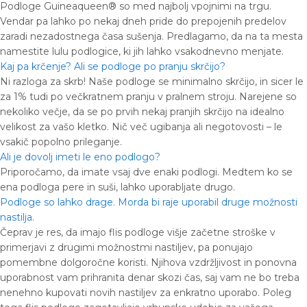
Podloge Guineaqueen® so med najbolj vpojnimi na trgu.
Vendar pa lahko po nekaj dneh pride do prepojenih predelov
zaradi nezadostnega časa sušenja. Predlagamo, da na ta mesta
namestite lulu podlogice, ki jih lahko vsakodnevno menjate.
Kaj pa krčenje? Ali se podloge po pranju skrčijo?
Ni razloga za skrb! Naše podloge se minimalno skrčijo, in sicer le
za 1% tudi po večkratnem pranju v pralnem stroju. Narejene so
nekoliko večje, da se po prvih nekaj pranjih skrčijo na idealno
velikost za vašo kletko. Nič več ugibanja ali negotovosti – le
vsakič popolno prileganje.
Ali je dovolj imeti le eno podlogo?
Priporočamo, da imate vsaj dve enaki podlogi. Medtem ko se
ena podloga pere in suši, lahko uporabljate drugo.
Podloge so lahko drage. Morda bi raje uporabil druge možnosti
nastilja.
Čeprav je res, da imajo flis podloge višje začetne stroške v
primerjavi z drugimi možnostmi nastiljev, pa ponujajo
pomembne dolgoročne koristi. Njihova vzdržljivost in ponovna
uporabnost vam prihranita denar skozi čas, saj vam ne bo treba
nenehno kupovati novih nastiljev za enkratno uporabo. Poleg