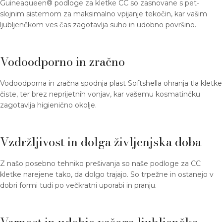
Guineaqueen® podloge za kletke CC so zasnovane s pet-
slojnim sistemom za maksimalno vpijanje tekočin, kar vašim
ljubljenčkom ves čas zagotavlja suho in udobno površino.
Vodoodporno in zračno
Vodoodporna in zračna spodnja plast Softshella ohranja tla kletke
čiste, ter brez neprijetnih vonjav, kar vašemu kosmatinčku
zagotavlja higienično okolje.
Vzdržljivost in dolga življenjska doba
Z našo posebno tehniko prešivanja so naše podloge za CC
kletke narejene tako, da dolgo trajajo. So trpežne in ostanejo v
dobri formi tudi po večkratni uporabi in pranju.