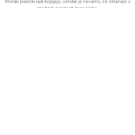
Morski prašički radi kopljejo, vendar je nevarno, če ostanejo v
majhnih prostorih brez kisika.
Ta podloga je zasnovana tako, da preprečuje morskih prašičkom
plazenje pod njo.
PRALNO V PRALNEM STROJU ZA ENOSTAVNO
VZDRŽEVANJE
Vzdrževanje je enostavno — preprosto pometite nesnago, nato
pa vse vrzite v pralni stroj. Perite pri 40 stopinjah Celzija.
Čeprav smo podloge preizkusili v sušilnem stroju, pa za
optimalno dolgoživost priporočamo, da jih posušite na zraku.
Ob rednem vzdrževanju lahko znova in znova uživate v kvaliteti
naše flis podloge.