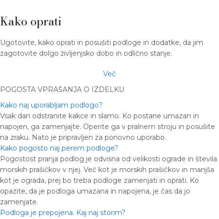
Kako oprati
Ugotovite, kako oprati in posušiti podloge in dodatke, da jim
zagotovite dolgo življenjsko dobo in odlično stanje.
Več
POGOSTA VPRAŠANJA O IZDELKU
Kako naj uporabljam podlogo?
Vsak dan odstranite kakce in slamo. Ko postane umazan in
napojen, ga zamenjajte. Operite ga v pralnem stroju in posušite
na zraku. Nato je pripravljen za ponovno uporabo.
Kako pogosto naj perem podloge?
Pogostost pranja podlog je odvisna od velikosti ograde in števila
morskih prašičkov v njej. Več kot je morskih prašičkov in manjša
kot je ograda, prej bo treba podloge zamenjati in oprati. Ko
opazite, da je podloga umazana in napojena, je čas da jo
zamenjate.
Podloga je prepojena. Kaj naj storim?