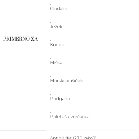
,
Glodalci
,
Ježek
PRIMERNO ZA
,
Kunec
,
Miška
,
Morski prašiček
,
Podgana
,
Poletuša vrečarica
Antipill flis (270 g/m2)