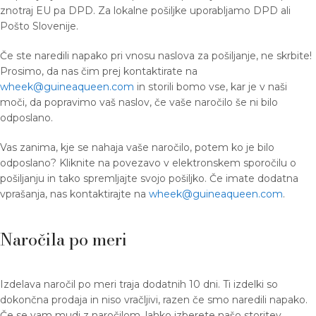
znotraj EU pa DPD. Za lokalne pošiljke uporabljamo DPD ali
Pošto Slovenije.
Če ste naredili napako pri vnosu naslova za pošiljanje, ne skrbite!
Prosimo, da nas čim prej kontaktirate na
wheek@guineaqueen.com
in storili bomo vse, kar je v naši
moči, da popravimo vaš naslov, če vaše naročilo še ni bilo
odposlano.
Vas zanima, kje se nahaja vaše naročilo, potem ko je bilo
odposlano? Kliknite na povezavo v elektronskem sporočilu o
pošiljanju in tako spremljajte svojo pošiljko. Če imate dodatna
vprašanja, nas kontaktirajte na
wheek@guineaqueen.com
.
Naročila po meri
Izdelava naročil po meri traja dodatnih 10 dni. Ti izdelki so
dokončna prodaja in niso vračljivi, razen če smo naredili napako.
Če se vam mudi z naročilom, lahko izberete našo storitev