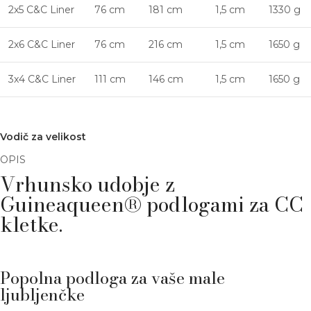
2x5 C&C Liner
76 cm
181 cm
1,5 cm
1330 g
2x6 C&C Liner
76 cm
216 cm
1,5 cm
1650 g
3x4 C&C Liner
111 cm
146 cm
1,5 cm
1650 g
Vodič za velikost
OPIS
Vrhunsko udobje z
Guineaqueen® podlogami za CC
kletke.
Popolna podloga za vaše male
ljubljenčke