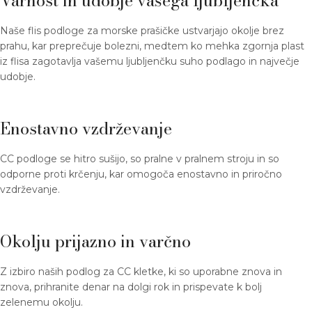
Varnost in udobje vašega ljubljenčka
Naše flis podloge za morske prašičke ustvarjajo okolje brez
prahu, kar preprečuje bolezni, medtem ko mehka zgornja plast
iz flisa zagotavlja vašemu ljubljenčku suho podlago in največje
udobje.
Enostavno vzdrževanje
CC podloge se hitro sušijo, so pralne v pralnem stroju in so
odporne proti krčenju, kar omogoča enostavno in priročno
vzdrževanje.
Okolju prijazno in varčno
Z izbiro naših podlog za CC kletke, ki so uporabne znova in
znova, prihranite denar na dolgi rok in prispevate k bolj
zelenemu okolju.