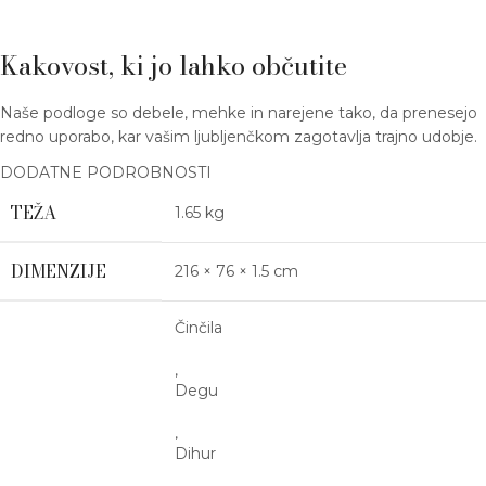
Kakovost, ki jo lahko občutite
Naše podloge so debele, mehke in narejene tako, da prenesejo
redno uporabo, kar vašim ljubljenčkom zagotavlja trajno udobje.
DODATNE PODROBNOSTI
TEŽA
1.65 kg
DIMENZIJE
216 × 76 × 1.5 cm
Činčila
,
Degu
,
Dihur