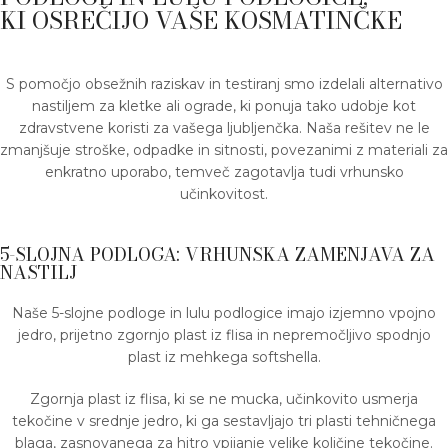
KI OSREČIJO VAŠE KOSMATINČKE
S pomočjo obsežnih raziskav in testiranj smo izdelali alternativo
nastiljem za kletke ali ograde, ki ponuja tako udobje kot
zdravstvene koristi za vašega ljubljenčka. Naša rešitev ne le
zmanjšuje stroške, odpadke in sitnosti, povezanimi z materiali za
enkratno uporabo, temveč zagotavlja tudi vrhunsko
učinkovitost.
5-SLOJNA PODLOGA: VRHUNSKA ZAMENJAVA ZA
NASTILJ
Naše 5-slojne podloge in lulu podlogice imajo izjemno vpojno
jedro, prijetno zgornjo plast iz flisa in nepremočljivo spodnjo
plast iz mehkega softshella.
Zgornja plast iz flisa, ki se ne mucka, učinkovito usmerja
tekočine v srednje jedro, ki ga sestavljajo tri plasti tehničnega
blaga, zasnovanega za hitro vpijanje velike količine tekočine.