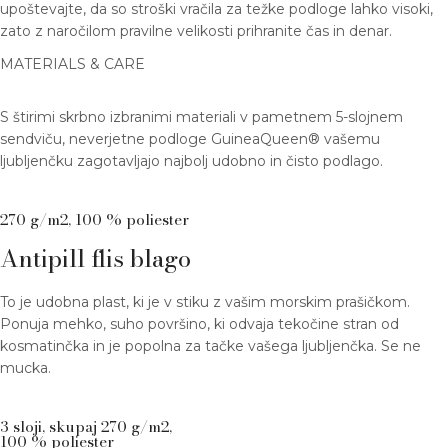
upoštevajte, da so stroški vračila za težke podloge lahko visoki,
zato z naročilom pravilne velikosti prihranite čas in denar.
MATERIALS & CARE
S štirimi skrbno izbranimi materiali v pametnem 5-slojnem
sendviču, neverjetne podloge GuineaQueen® vašemu
ljubljenčku zagotavljajo najbolj udobno in čisto podlago.
270 g/m2, 100 % poliester
Antipill flis blago
To je udobna plast, ki je v stiku z vašim morskim prašičkom.
Ponuja mehko, suho površino, ki odvaja tekočine stran od
kosmatinčka in je popolna za tačke vašega ljubljenčka. Se ne
mucka.
3 sloji, skupaj 270 g/m2,
100 % poliester