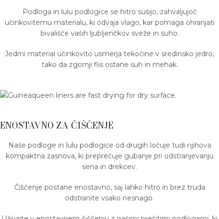
Podloga in lulu podlogice se hitro sušijo, zahvaljujoč
učinkovitemu materialu, ki odvaja vlago, kar pomaga ohranjati
bivališče vaših ljubljenčkov sveže in suho.
Jedrni material učinkovito usmerja tekočine v sredinsko jedro,
tako da zgornji flis ostane suh in mehak.
ENOSTAVNO ZA ČIŠČENJE
Naše podloge in lulu podlogice od drugih ločuje tudi njihova
kompaktna zasnova, ki preprečuje gubanje pri odstranjevanju
sena in drekcev.
Čiščenje postane enostavno, saj lahko hitro in brez truda
odstranite vsako nesnago.
Uživajte v enostavnem čiščenju z našimi prešitimi podlogami, ki