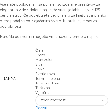
Vse naše podloge iz flisa po meri so izdelane brez šivov za
eleganten videz, dolžina najkrajše strani je lahko največ 125
centimetrov. Če potrebujete večjo mero za krajšo stran, lahko
mero podaljšamo z ojačanim šivom. Kontaktirajte nas za
podrobnosti.
Naročila po meri ni mogoče vrniti, razen v primeru napak.
Črna
Krem
Mah zelena
Siva
Sivka
Svetlo roza
BARVA
Temno zelena
Travno zelena
Turkizna
Vijolična
Počisti