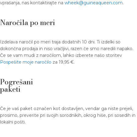
vprašanja, nas kontaktirajte na
wheek@guineaqueen.com
.
Naročila po meri
Izdelava naročil po meri traja dodatnih 10 dni. Ti izdelki so
dokončna prodaja in niso vračljivi, razen če smo naredili napako.
Če se vam mudi z naročilom, lahko izberete našo storitev
Pospešite moje naročilo
za 19,95 €.
Pogrešani
paketi
Če je vaš paket označen kot dostavljen, vendar ga niste prejeli,
prosimo, preverite pri svojih sorodnikih, okrog hiše, pri sosedih in
lokalni pošti.