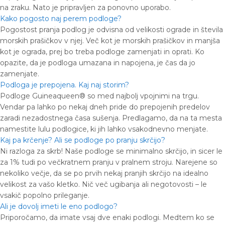
na zraku. Nato je pripravljen za ponovno uporabo.
Kako pogosto naj perem podloge?
Pogostost pranja podlog je odvisna od velikosti ograde in števila
morskih prašičkov v njej. Več kot je morskih prašičkov in manjša
kot je ograda, prej bo treba podloge zamenjati in oprati. Ko
opazite, da je podloga umazana in napojena, je čas da jo
zamenjate.
Podloga je prepojena. Kaj naj storim?
Podloge Guineaqueen® so med najbolj vpojnimi na trgu.
Vendar pa lahko po nekaj dneh pride do prepojenih predelov
zaradi nezadostnega časa sušenja. Predlagamo, da na ta mesta
namestite lulu podlogice, ki jih lahko vsakodnevno menjate.
Kaj pa krčenje? Ali se podloge po pranju skrčijo?
Ni razloga za skrb! Naše podloge se minimalno skrčijo, in sicer le
za 1% tudi po večkratnem pranju v pralnem stroju. Narejene so
nekoliko večje, da se po prvih nekaj pranjih skrčijo na idealno
velikost za vašo kletko. Nič več ugibanja ali negotovosti – le
vsakič popolno prileganje.
Ali je dovolj imeti le eno podlogo?
Priporočamo, da imate vsaj dve enaki podlogi. Medtem ko se