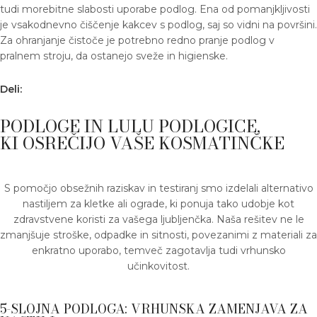
tudi morebitne slabosti uporabe podlog. Ena od pomanjkljivosti
je vsakodnevno čiščenje kakcev s podlog, saj so vidni na površini.
Za ohranjanje čistoče je potrebno redno pranje podlog v
pralnem stroju, da ostanejo sveže in higienske.
Deli:
PODLOGE IN LULU PODLOGICE,
KI OSREČIJO VAŠE KOSMATINČKE
S pomočjo obsežnih raziskav in testiranj smo izdelali alternativo
nastiljem za kletke ali ograde, ki ponuja tako udobje kot
zdravstvene koristi za vašega ljubljenčka. Naša rešitev ne le
zmanjšuje stroške, odpadke in sitnosti, povezanimi z materiali za
enkratno uporabo, temveč zagotavlja tudi vrhunsko
učinkovitost.
5-SLOJNA PODLOGA: VRHUNSKA ZAMENJAVA ZA