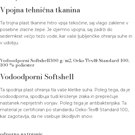
Vpojna tehnična tkanina
Ta trojna plast tkanine hitro vpija tekočine, saj vlago zaklene v
posebne zračne žepe. Je izjemno vpojna, saj zadrži do
sedemkrat večjo težo vode, kar vaše ljubljenčke ohranja suhe in
v udobju.
Vodoodporni Softshell300 g/m2, Oeko-Tex® Standard 100,
100 % poliester
Vodoodporni Softshell
Ta spodnja plast ohranja tla vaše kletke suha. Poleg tega, da je
vodoodporna, spodbuja tudi kroženje zraka in preprečuje
nastanek neprijetnih vonjav. Poleg tega je antibakterijska. Ta
material je certificiran po standardu Oeko-Tex® Standard 100,
kar zagotavlja, da ne vsebuje škodljivih snovi.
odporno na trganje