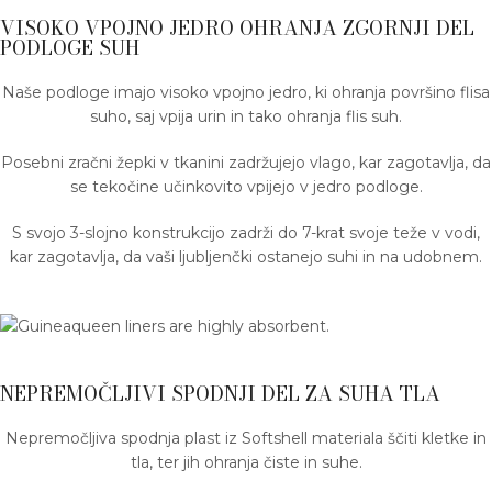
VISOKO VPOJNO JEDRO OHRANJA ZGORNJI DEL
PODLOGE SUH
Naše podloge imajo visoko vpojno jedro, ki ohranja površino flisa
suho, saj vpija urin in tako ohranja flis suh.
Posebni zračni žepki v tkanini zadržujejo vlago, kar zagotavlja, da
se tekočine učinkovito vpijejo v jedro podloge.
S svojo 3-slojno konstrukcijo zadrži do 7-krat svoje teže v vodi,
kar zagotavlja, da vaši ljubljenčki ostanejo suhi in na udobnem.
NEPREMOČLJIVI SPODNJI DEL ZA SUHA TLA
Nepremočljiva spodnja plast iz Softshell materiala ščiti kletke in
tla, ter jih ohranja čiste in suhe.