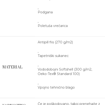
,
Podgana
,
Poletuša vrečarica
Antipill flis (270 g/m2)
,
Tapetniški sukanec
,
MATERIAL
Vododobojni Softshell (300 g/m2,
Oeko-Tex® Standard 100)
,
Vpojno tehnično blago
Če je poškodovano, takoj prenehajte z