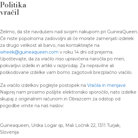
Politika
vračil
Želimo, da ste navdušeni nad svojim nakupom pri GuineaQueen.
Če niste popolnoma zadovoljni ali če morate zamenjati izdelek
za drugo velikost ali barvo, nas kontaktirajte na
wheek@guineaqueen.com
v roku 14 dni od prejema.
Upoštevajte, da za vračilo niso upravičena naročila po meri,
pokvarljivi izdelki in artikli v razprodaji. Za nepravilne ali
poškodovane izdelke vam bomo zagotovili brezplačno vračilo.
Za vračilo izdelkov poglejte postopek na
Vračila in menjave
.
Najprej nam prosimo pošljite elektronsko sporočilo, nato izdelke
skupaj z originalnim računom in Obrazcem za odstop od
pogodbe vrnite na naš naslov:
Guineaqueen, Urška Logar sp, Mali Ločnik 22, 1311 Turjak,
Slovenija