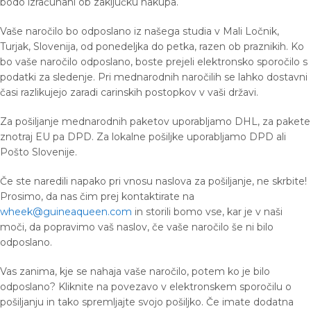
bodo izračunani ob zaključku nakupa.
Vaše naročilo bo odposlano iz našega studia v Mali Ločnik,
Turjak, Slovenija, od ponedeljka do petka, razen ob praznikih. Ko
bo vaše naročilo odposlano, boste prejeli elektronsko sporočilo s
podatki za sledenje. Pri mednarodnih naročilih se lahko dostavni
časi razlikujejo zaradi carinskih postopkov v vaši državi.
Za pošiljanje mednarodnih paketov uporabljamo DHL, za pakete
znotraj EU pa DPD. Za lokalne pošiljke uporabljamo DPD ali
Pošto Slovenije.
Če ste naredili napako pri vnosu naslova za pošiljanje, ne skrbite!
Prosimo, da nas čim prej kontaktirate na
wheek@guineaqueen.com
in storili bomo vse, kar je v naši
moči, da popravimo vaš naslov, če vaše naročilo še ni bilo
odposlano.
Vas zanima, kje se nahaja vaše naročilo, potem ko je bilo
odposlano? Kliknite na povezavo v elektronskem sporočilu o
pošiljanju in tako spremljajte svojo pošiljko. Če imate dodatna