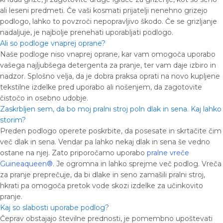
ali leseni predmeti. Če vaši kosmati prijatelji nenehno grizejo
podlogo, lahko to povzroči nepopravljivo škodo. Če se grizljanje
nadaljuje, je najbolje prenehati uporabljati podlogo.
Ali so podloge vnaprej oprane?
Naše podloge niso vnaprej oprane, kar vam omogoča uporabo
vašega najljubšega detergenta za pranje, ter vam daje izbiro in
nadzor. Splošno velja, da je dobra praksa oprati na novo kupljene
tekstilne izdelke pred uporabo ali nošenjem, da zagotovite
čistočo in osebno udobje.
Zaskrbljen sem, da bo moj pralni stroj poln dlak in sena. Kaj lahko
storim?
Preden podlogo operete poskrbite, da posesate in skrtačite čim
več dlak in sena. Vendar pa lahko nekaj dlak in sena še vedno
ostane na njej. Zato priporočamo uporabo
pralne vreče
Guineaqueen®
. Je ogromna in lahko sprejme več podlog. Vreča
za pranje preprečuje, da bi dlake in seno zamašili pralni stroj,
hkrati pa omogoča pretok vode skozi izdelke za učinkovito
pranje.
Kaj so slabosti uporabe podlog?
Čeprav obstajajo številne prednosti, je pomembno upoštevati