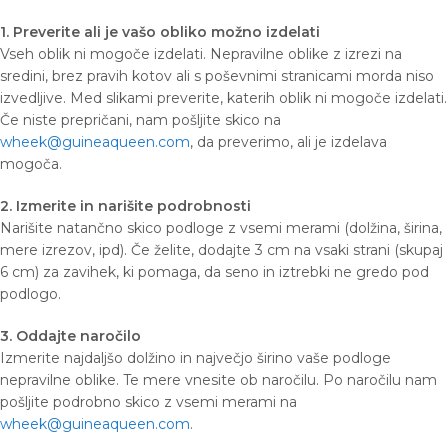
1. Preverite ali je vašo obliko možno izdelati
Vseh oblik ni mogoče izdelati. Nepravilne oblike z izrezi na
sredini, brez pravih kotov ali s poševnimi stranicami morda niso
izvedljive. Med slikami preverite, katerih oblik ni mogoče izdelati.
Če niste prepričani, nam pošljite skico na
wheek@guineaqueen.com
, da preverimo, ali je izdelava
mogoča.
2. Izmerite in narišite podrobnosti
Narišite natančno skico podloge z vsemi merami (dolžina, širina,
mere izrezov, ipd). Če želite, dodajte 3 cm na vsaki strani (skupaj
6 cm) za zavihek, ki pomaga, da seno in iztrebki ne gredo pod
podlogo.
3. Oddajte naročilo
Izmerite najdaljšo dolžino in največjo širino vaše podloge
nepravilne oblike. Te mere vnesite ob naročilu. Po naročilu nam
pošljite podrobno skico z vsemi merami na
wheek@guineaqueen.com
.