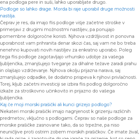
ena podloga pere in suši, lahko uporabljate drugo.
Podloge so lahko drage. Morda bi raje uporabil druge možnosti
nastilja.
Čeprav je res, da imajo flis podloge višje začetne stroške v
primerjavi z drugimi možnostmi nastiljev, pa ponujajo
pomembne dolgoročne koristi. Njihova vzdržljivost in ponovna
uporabnost vam prihranita denar skozi čas, saj vam ne bo treba
nenehno kupovati novih nastiljev za enkratno uporabo. Poleg
tega flis podloge zagotavljajo vrhunsko udobje za vašega
ljubljenčka, zmanjšujejo tveganje za dihalne težave zaradi prahu
in olajšajo vzdrževanje. Njihova okolju prijazna narava, saj
zmanjšujejo odpadke, še dodatno prispeva k njihovi privlačnosti.
Torej, kljub začetni investiciji se izbira flis podlog dolgoročno
izkaže za stroškovno učinkovito in prijazno do vašega
ljubljenčka.
Kaj če moji morski prašički ali kunci grizejo podlogo?
Nekateri morski prašički imajo nagnjenost k grizenju različnih
predmetov, vključno s podlogami. Čeprav so naše podloge za
morske prašičke zasnovane tako, da so trpežne, pa niso
neuničljive proti ostrim zobem morskih prašičkov. Če imate žival,
ki rada grize, ji zagotovite druge igrače za grizenje, kot so seno