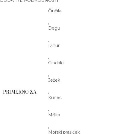
DODATNE PODROBNOSTI
Činčila
,
Degu
,
Dihur
,
Glodalci
,
Ježek
PRIMERNO ZA
,
Kunec
,
Miška
,
Morski prašiček