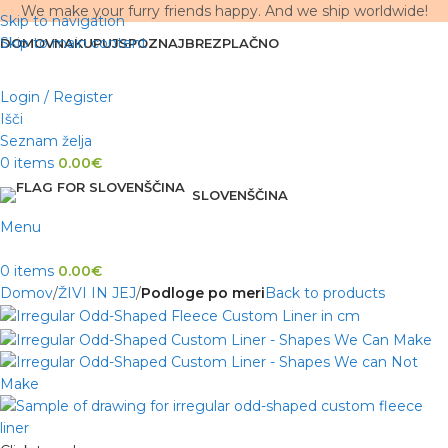
We make your furry friends happy. And we ship worldwide!
Skip to navigation
Skip to main content
DOMOV
NAKUPUJ
SPOZNAJ
BREZPLAČNO
Login / Register
Išči
Seznam želja
0
items
0.00
€
SLOVENŠČINA
Menu
0
items
0.00
€
Domov
ŽIVI IN JEJ
Podloge po meri
Back to products