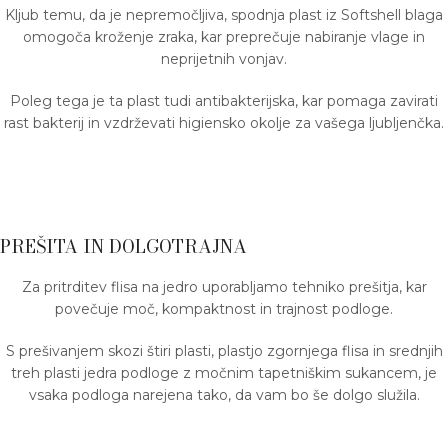
Kljub temu, da je nepremočljiva, spodnja plast iz Softshell blaga
omogoča kroženje zraka, kar preprečuje nabiranje vlage in
neprijetnih vonjav.
Poleg tega je ta plast tudi antibakterijska, kar pomaga zavirati
rast bakterij in vzdrževati higiensko okolje za vašega ljubljenčka.
PREŠITA IN DOLGOTRAJNA
Za pritrditev flisa na jedro uporabljamo tehniko prešitja, kar
povečuje moč, kompaktnost in trajnost podloge.
S prešivanjem skozi štiri plasti, plastjo zgornjega flisa in srednjih
treh plasti jedra podloge z močnim tapetniškim sukancem, je
vsaka podloga narejena tako, da vam bo še dolgo služila.