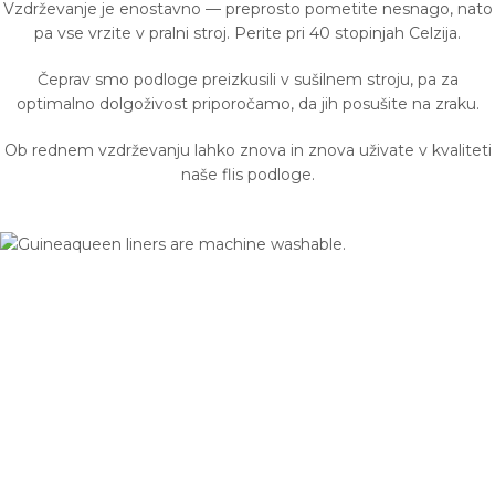
Vzdrževanje je enostavno — preprosto pometite nesnago, nato
pa vse vrzite v pralni stroj. Perite pri 40 stopinjah Celzija.
Čeprav smo podloge preizkusili v sušilnem stroju, pa za
optimalno dolgoživost priporočamo, da jih posušite na zraku.
Ob rednem vzdrževanju lahko znova in znova uživate v kvaliteti
naše flis podloge.
PODLOGE ODPORNE NA KRČENJE: MINIMALNO
KRČENJE
Naše podloge se minimalno skrčijo, le za 1%, in ohranijo svojo
velikost tudi po več pranjih.
Zato vas krčenje podloge ne bo presenetilo. Oblika podloge bo
po vsakem pranju brezhibna in taka, kot na začetku.