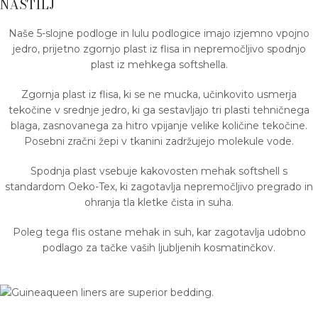
NASTILJ
Naše 5-slojne podloge in lulu podlogice imajo izjemno vpojno
jedro, prijetno zgornjo plast iz flisa in nepremočljivo spodnjo
plast iz mehkega softshella.
Zgornja plast iz flisa, ki se ne mucka, učinkovito usmerja
tekočine v srednje jedro, ki ga sestavljajo tri plasti tehničnega
blaga, zasnovanega za hitro vpijanje velike količine tekočine.
Posebni zračni žepi v tkanini zadržujejo molekule vode.
Spodnja plast vsebuje kakovosten mehak softshell s
standardom Oeko-Tex, ki zagotavlja nepremočljivo pregrado in
ohranja tla kletke čista in suha.
Poleg tega flis ostane mehak in suh, kar zagotavlja udobno
podlago za tačke vaših ljubljenih kosmatinčkov.