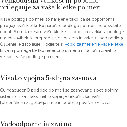
Velikodušna velikost in popolno
prileganje za vaše kletke po meri
Naše podloge po meri so narejene tako, da se popolnoma
prilegajo vaši kletki. Ko naročite podlogo po meri, ne pozabite
dodati 6 cm k meram vaše kletke. Ta dodatna velikost podloge
naredi zavihek, ki preprečuje, da bi seno in kakci šli pod podlogo.
Čiščenje je zato lažje. Poglejte si
Vodič za merjenje vaše kletke,
ki vam pomaga kletko natančno izmeriti in določiti pravilno
velikost vaše podloge po meri.
Visoko vpojna 5-slojna zasnova
Guineaqueen® podloge po meri so zasnovane s pet-slojnim
sistemom za maksimalno vpijanje tekočin, kar vašim
ljubljenčkom zagotavlja suho in udobno površino ves čas.
Vodoodporno in zračno