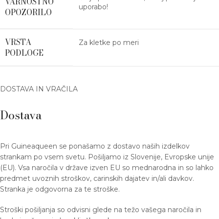
VARNOSTNO
uporabo!
OPOZORILO
VRSTA
Za kletke po meri
PODLOGE
DOSTAVA IN VRAČILA
Dostava
Pri Guineaqueen se ponašamo z dostavo naših izdelkov
strankam po vsem svetu. Pošiljamo iz Slovenije, Evropske unije
(EU). Vsa naročila v države izven EU so mednarodna in so lahko
predmet uvoznih stroškov, carinskih dajatev in/ali davkov.
Stranka je odgovorna za te stroške.
Stroški pošiljanja so odvisni glede na težo vašega naročila in