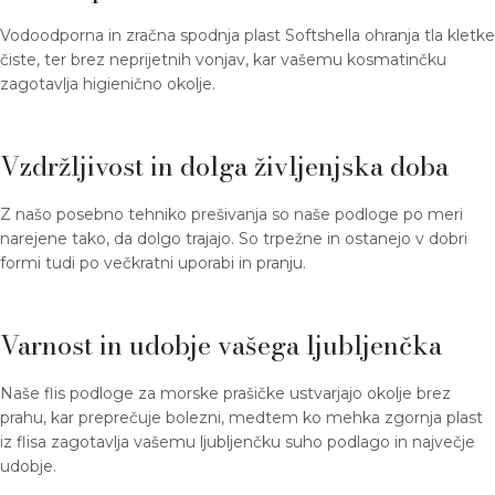
Vodoodporna in zračna spodnja plast Softshella ohranja tla kletke
čiste, ter brez neprijetnih vonjav, kar vašemu kosmatinčku
zagotavlja higienično okolje.
Vzdržljivost in dolga življenjska doba
Z našo posebno tehniko prešivanja so naše podloge po meri
narejene tako, da dolgo trajajo. So trpežne in ostanejo v dobri
formi tudi po večkratni uporabi in pranju.
Varnost in udobje vašega ljubljenčka
Naše flis podloge za morske prašičke ustvarjajo okolje brez
prahu, kar preprečuje bolezni, medtem ko mehka zgornja plast
iz flisa zagotavlja vašemu ljubljenčku suho podlago in največje
udobje.