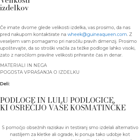
Velikosti
izdelkov
Če imate dvome glede velikosti izdelka, vas prosimo, da nas
pred nakupom kontaktirate na
wheek@guineaqueen.com
. Z
veseljem vam pomagamo pri naročilu pravih dimenzij. Prosimo
upoštevajte, da so stroški vračila za težke podloge lahko visoki,
zato z naročilom pravilne velikosti prihranite čas in denar.
MATERIALI IN NEGA
POGOSTA VPRAŠANJA O IZDELKU
Deli:
PODLOGE IN LULU PODLOGICE,
KI OSREČIJO VAŠE KOSMATINČKE
S pomočjo obsežnih raziskav in testiranj smo izdelali alternativo
nastiljem za kletke ali ograde, ki ponuja tako udobje kot