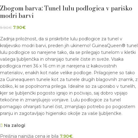
Zbogom barva: Tunel lulu podlogica v pariško
modri barvi
7.90
€
9.90
€
Zadnja priložnost, da si priskrbite lulu podlogice za tunel v
kraljevsko modri barvi, preden jih ukinemo! GuineaQueen® tunel
lulu podlogice so narejene tako, da se prilegajo tunelom v kletki
vašega ljubljenčka in ohranjajo tunele čiste in sveže. Vsaka
podlogica meri 36 x 16 cm in je narejena iz kakovostnih
materialov, enakih kot naše velike podloge. Prilagojene so tako
za Guineaqueen tunele kot za tunele drugih blagovnih znamk, z
obliko, ki se popolnoma prilega. Idealne so za uporabo v tunelih,
kjer se ljubljenčki pogosto igrajo in počivajo, saj dobro vpijajo
tekočine in zmanjšujejo vonjave. Lulu podlogice za tunel
pomagajo ohranjati tunel čist, zmanjšajo potrebo po pogostem
pranju in zagotavljajo higiensko okolje za vaše ljubljenčke.
Na zalogi
Prejšnja najnižja cena je bila
7.90
€
.