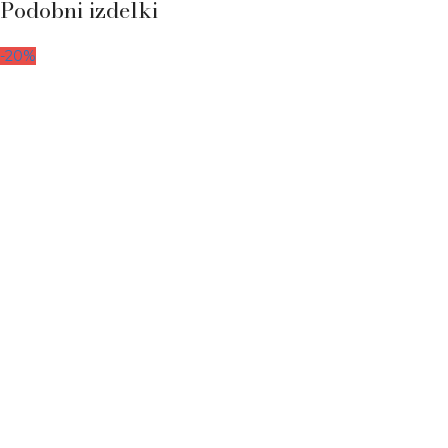
Podobni izdelki
-20%
RAZPRODAJA -20%: podloga 88 x 69 cm
v travno zeleni barvi
34.72
€
43.40
€
-20%
Zbogom barva: Tunel lulu podlogica v
čokoladno rjavi barvi
7.90
€
9.90
€