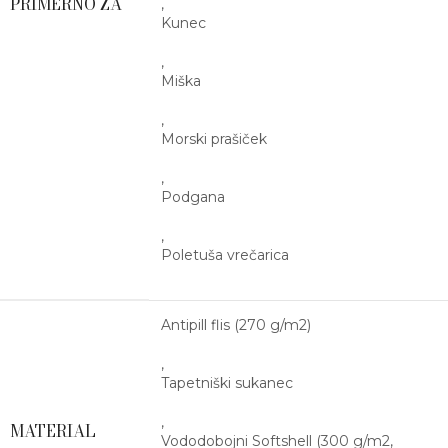
PRIMERNO ZA
,
Kunec
,
Miška
,
Morski prašiček
,
Podgana
,
Poletuša vrečarica
Antipill flis (270 g/m2)
,
Tapetniški sukanec
,
MATERIAL
Vododobojni Softshell (300 g/m2,