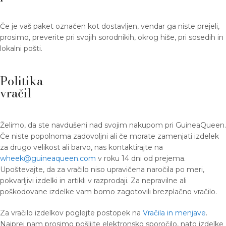
Če je vaš paket označen kot dostavljen, vendar ga niste prejeli,
prosimo, preverite pri svojih sorodnikih, okrog hiše, pri sosedih in
lokalni pošti.
Politika
vračil
Želimo, da ste navdušeni nad svojim nakupom pri GuineaQueen.
Če niste popolnoma zadovoljni ali če morate zamenjati izdelek
za drugo velikost ali barvo, nas kontaktirajte na
wheek@guineaqueen.com
v roku 14 dni od prejema.
Upoštevajte, da za vračilo niso upravičena naročila po meri,
pokvarljivi izdelki in artikli v razprodaji. Za nepravilne ali
poškodovane izdelke vam bomo zagotovili brezplačno vračilo.
Za vračilo izdelkov poglejte postopek na
Vračila in menjave
.
Najprej nam prosimo pošljite elektronsko sporočilo, nato izdelke