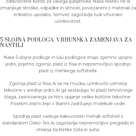
zdravstvene koristi za vašega ljubljenčka. Naša rešitev ne le
zmanjšuje stroške, odpadke in sitnosti, povezanimi z materiali za
enkratno uporabo, temveč zagotavlja tudi vrhunsko
učinkovitost.
5-SLOJNA PODLOGA: VRHUNSKA ZAMENJAVA ZA
NASTILJ
Naše 5-slojne podloge in lulu podlogice imajo izjemno vpojno
jedro, prijetno zgornjo plast iz flisa in nepremočljivo spodnjo
plast iz mehkega softshella.
Zgornja plast iz flisa, ki se ne mucka, učinkovito usmerja
tekočine v srednje jedro, ki ga sestavljajo tri plasti tehničnega
blaga, zasnovanega za hitro vpijanje velike količine tekočine.
Posebni zračni žepi v tkanini zadržujejo molekule vode.
Spodnja plast vsebuje kakovosten mehak softshell s
standardom Oeko-Tex, ki zagotavlja nepremočljivo pregrado in
ohranja tla kletke čista in suha.