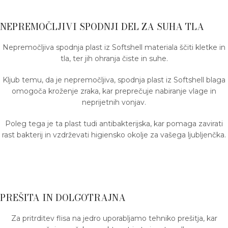
NEPREMOČLJIVI SPODNJI DEL ZA SUHA TLA
Nepremočljiva spodnja plast iz Softshell materiala ščiti kletke in
tla, ter jih ohranja čiste in suhe.
Kljub temu, da je nepremočljiva, spodnja plast iz Softshell blaga
omogoča kroženje zraka, kar preprečuje nabiranje vlage in
neprijetnih vonjav.
Poleg tega je ta plast tudi antibakterijska, kar pomaga zavirati
rast bakterij in vzdrževati higiensko okolje za vašega ljubljenčka.
PREŠITA IN DOLGOTRAJNA
Za pritrditev flisa na jedro uporabljamo tehniko prešitja, kar