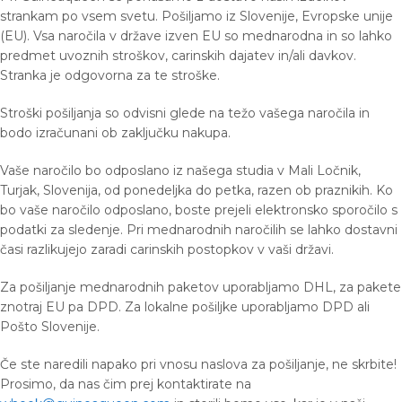
strankam po vsem svetu. Pošiljamo iz Slovenije, Evropske unije
(EU). Vsa naročila v države izven EU so mednarodna in so lahko
predmet uvoznih stroškov, carinskih dajatev in/ali davkov.
Stranka je odgovorna za te stroške.
Stroški pošiljanja so odvisni glede na težo vašega naročila in
bodo izračunani ob zaključku nakupa.
Vaše naročilo bo odposlano iz našega studia v Mali Ločnik,
Turjak, Slovenija, od ponedeljka do petka, razen ob praznikih. Ko
bo vaše naročilo odposlano, boste prejeli elektronsko sporočilo s
podatki za sledenje. Pri mednarodnih naročilih se lahko dostavni
časi razlikujejo zaradi carinskih postopkov v vaši državi.
Za pošiljanje mednarodnih paketov uporabljamo DHL, za pakete
znotraj EU pa DPD. Za lokalne pošiljke uporabljamo DPD ali
Pošto Slovenije.
Če ste naredili napako pri vnosu naslova za pošiljanje, ne skrbite!
Prosimo, da nas čim prej kontaktirate na