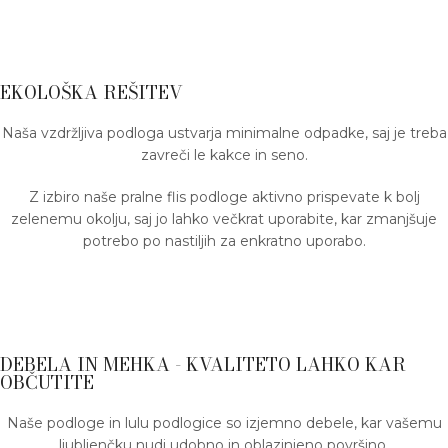
EKOLOŠKA REŠITEV
Naša vzdržljiva podloga ustvarja minimalne odpadke, saj je treba
zavreči le kakce in seno.
Z izbiro naše pralne flis podloge aktivno prispevate k bolj
zelenemu okolju, saj jo lahko večkrat uporabite, kar zmanjšuje
potrebo po nastiljih za enkratno uporabo.
DEBELA IN MEHKA - KVALITETO LAHKO KAR
OBČUTITE
Naše podloge in lulu podlogice so izjemno debele, kar vašemu
ljubljenčku nudi udobno in oblazinjeno površino.