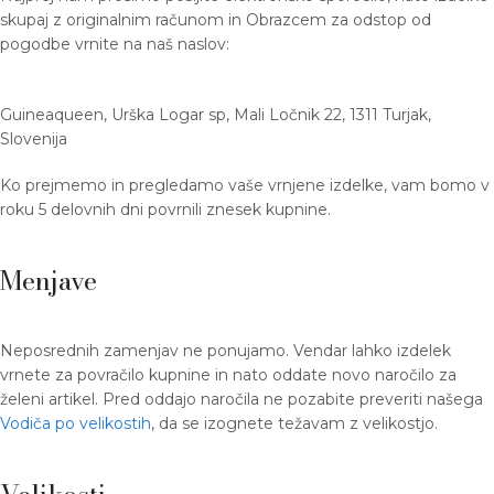
skupaj z originalnim računom in Obrazcem za odstop od
pogodbe vrnite na naš naslov:
Guineaqueen, Urška Logar sp, Mali Ločnik 22, 1311 Turjak,
Slovenija
Ko prejmemo in pregledamo vaše vrnjene izdelke, vam bomo v
roku 5 delovnih dni povrnili znesek kupnine.
Menjave
Neposrednih zamenjav ne ponujamo. Vendar lahko izdelek
vrnete za povračilo kupnine in nato oddate novo naročilo za
želeni artikel. Pred oddajo naročila ne pozabite preveriti našega
Vodiča po velikostih
, da se izognete težavam z velikostjo.