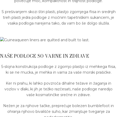
povečuje moč, kompaktnost in trajnost podloge.
S prešivanjem skozi štiri plasti, plastjo zgornjega flisa in srednjih
treh plasti jedra podloge z močnim tapetniškim sukancem, je
vsaka podloga narejena tako, da vam bo še dolgo služila.
NAŠE PODLOGE SO VARNE IN ZDRAVE
5-slojna konstrukcija podloge z zgornjo plastjo iz mehkega flisa,
ki se ne mucka, je mehka in varna za vaše morski prašičke.
Ker ni prahu, ki lahko povzroča dihalne težave in žaganja in
vozlov v dlaki, ki jih je težko razčesati, naše podloge naredijo
vaše kosmatinčke srečne in zdrave.
Nežen je za njihove tačke, preprečuje bolezen bumblefoot in
ohranja njihovo bivališče suho, kar zmanjšuje tveganje za