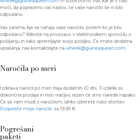
wheek@guineaqueen.com
in storili bomo vse, kar je v naši
moči, da popravimo vaš naslov, če vaše naročilo še ni bilo
odposlano.
Vas zanima, kje se nahaja vaše naročilo, potem ko je bilo
odposlano? Kliknite na povezavo v elektronskem sporočilu o
pošiljanju in tako spremljajte svojo pošiljko. Če imate dodatna
vprašanja, nas kontaktirajte na
wheek@guineaqueen.com
.
Naročila po meri
Izdelava naročil po meri traja dodatnih 10 dni. Ti izdelki so
dokončna prodaja in niso vračljivi, razen če smo naredili napako.
Če se vam mudi z naročilom, lahko izberete našo storitev
Pospešite moje naročilo
za 19,95 €.
Pogrešani
paketi