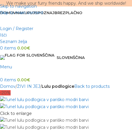
We make your furry friends happy. And we ship worldwide!
Skip to navigation
Skip to main content
DOMOV
NAKUPUJ
SPOZNAJ
BREZPLAČNO
Login / Register
Išči
Seznam želja
0
items
0.00
€
SLOVENŠČINA
Menu
0
items
0.00
€
Domov
ŽIVI IN JEJ
Lulu podlogice
Back to products
-20%
Click to enlarge