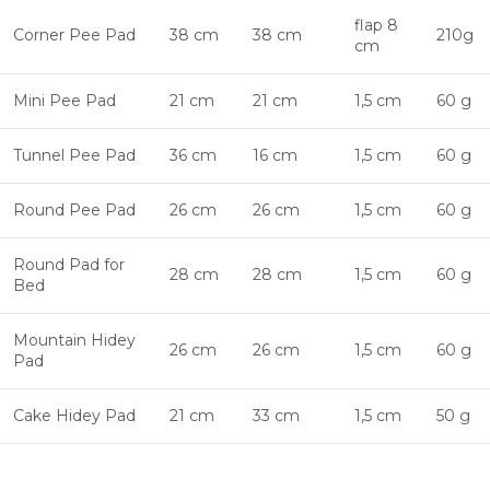
flap 8
Corner Pee Pad
38 cm
38 cm
210g
cm
Mini Pee Pad
21 cm
21 cm
1,5 cm
60 g
Tunnel Pee Pad
36 cm
16 cm
1,5 cm
60 g
Round Pee Pad
26 cm
26 cm
1,5 cm
60 g
Round Pad for
28 cm
28 cm
1,5 cm
60 g
Bed
Mountain Hidey
26 cm
26 cm
1,5 cm
60 g
Pad
Cake Hidey Pad
21 cm
33 cm
1,5 cm
50 g