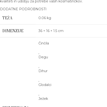
kvaliteti in udobju za potrebe vaših kosmatinčkov.
DODATNE PODROBNOSTI
TEŽA
0.06 kg
DIMENZIJE
36 × 16 × 1.5 cm
Činčila
,
Degu
,
Dihur
,
Glodalci
,
Ježek