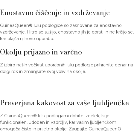
Enostavno čiščenje in vzdrževanje
GuineaQueen® lulu podlogice so zasnovane za enostavno
vzdrževanje. Hitro se sušijo, enostavno jih je oprati in ne krčijo se,
kar olajša njihovo uporabo.
Okolju prijazno in varčno
Z izbiro naših večkrat uporabnih lulu podlogic prihranite denar na
dolgi rok in zmanjšate svoj vpliv na okolje.
Preverjena kakovost za vaše ljubljenčke
Z GuineaQueen® lulu podlogami dobite izdelek, ki je
funkcionalen, udoben in vzdržljiv, kar vašim ljubljenčkom
omogoča čisto in prijetno okolje. Zaupajte GuineaQueen®