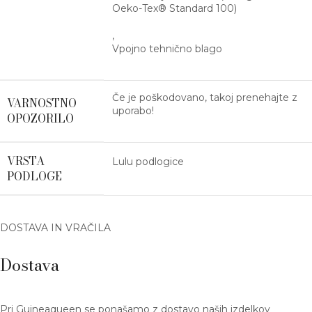
Oeko-Tex® Standard 100)
,
Vpojno tehnično blago
Če je poškodovano, takoj prenehajte z
VARNOSTNO
uporabo!
OPOZORILO
VRSTA
Lulu podlogice
PODLOGE
DOSTAVA IN VRAČILA
Dostava
Pri Guineaqueen se ponašamo z dostavo naših izdelkov