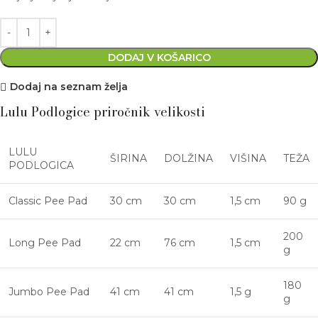
DODAJ V KOŠARICO
Dodaj na seznam želja
Lulu Podlogice priročnik velikosti
LULU
ŠIRINA
DOLŽINA
VIŠINA
TEŽA
PODLOGICA
Classic Pee Pad
30 cm
30 cm
1,5 cm
90 g
200
Long Pee Pad
22 cm
76 cm
1,5 cm
g
180
Jumbo Pee Pad
41 cm
41 cm
1,5 g
g