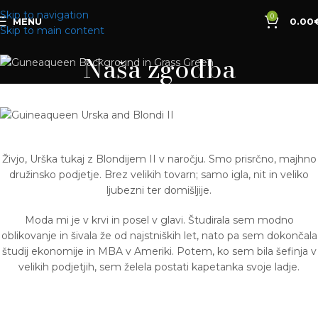
Skip to navigation
0
MENU
0.00
Skip to main content
Naša zgodba
Živjo, Urška tukaj z Blondijem II v naročju. Smo prisrčno, majhno
družinsko podjetje. Brez velikih tovarn; samo igla, nit in veliko
ljubezni ter domišljije.
Moda mi je v krvi in posel v glavi. Študirala sem modno
oblikovanje in šivala že od najstniških let, nato pa sem dokončala
študij ekonomije in MBA v Ameriki. Potem, ko sem bila šefinja v
velikih podjetjih, sem želela postati kapetanka svoje ladje.