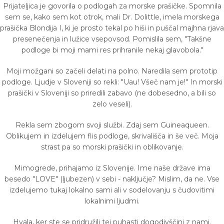
Prijateljica je govorila o podlogah za morske prašičke. Spomnila
sem se, kako sem kot otrok, mali Dr. Dolittle, imela morskega
prašička Blondija I, ki je prosto tekal po hiši in puščal majhna rjava
presenečenja in lužice vsepovsod. Pomislila sem, "Takšne
podloge bi moji mami res prihranile nekaj glavobola."
Moji možgani so začeli delati na polno. Naredila sem prototip
podloge. Ljudje v Sloveniji so rekli: "Uau! Všeč nam je!" In morski
prašički v Sloveniji so priredili zabavo (ne dobesedno, a bili so
zelo veseli).
Rekla sem zbogom svoji službi. Zdaj sem Guineaqueen.
Oblikujem in izdelujem flis podloge, skrivališča in še več. Moja
strast pa so morski prašički in oblikovanje.
Mimogrede, prihajamo iz Slovenije. Ime naše države ima
besedo "LOVE" (ljubezen) v sebi - naključje? Mislim, da ne. Vse
izdelujemo tukaj lokalno sami ali v sodelovanju s čudovitimi
lokalnimi ljudmi.
Hvala, ker ste se pridružili tej puhasti dogodivščini z nami.