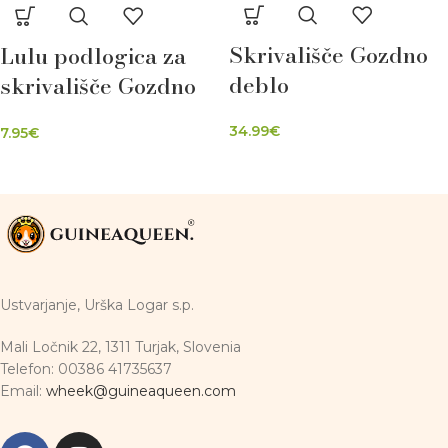
Skrivališče Gozdno
Lulu podlogica za
deblo
skrivališče Gozdno
deblo
34.99
€
7.95
€
Ustvarjanje, Urška Logar s.p.
Mali Ločnik 22, 1311 Turjak, Slovenia
Telefon: 00386 41735637
Email:
wheek@guineaqueen.com