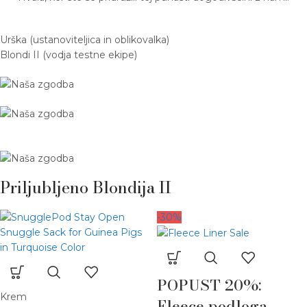
Urška (ustanoviteljica in oblikovalka)
Blondi II (vodja testne ekipe)
Priljubljeno Blondija II
-30%
POPUST 20%:
Krem
Fleece podloga