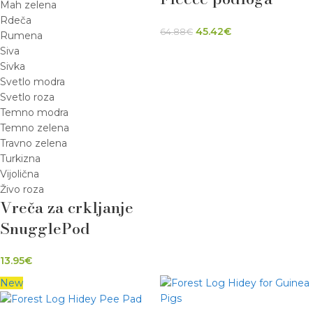
Mah zelena
LOFT 2×1 C&C z
Rdeča
45.42
€
64.88
€
napako v tkanini
Rumena
Siva
(Copy) (Copy)
Sivka
Svetlo modra
Svetlo roza
Temno modra
Temno zelena
Travno zelena
Turkizna
Vijolična
Živo roza
Vreča za crkljanje
SnugglePod
13.95
€
New