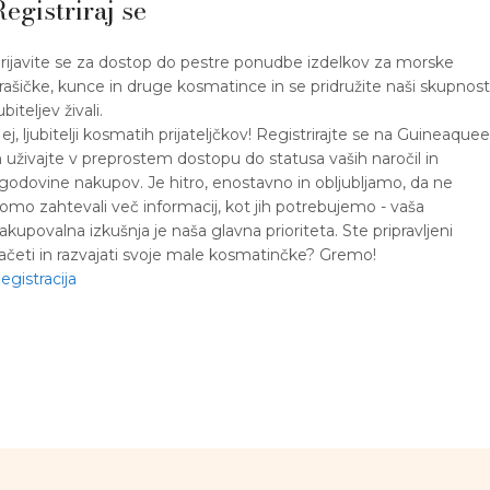
Registriraj se
rijavite se za dostop do pestre ponudbe izdelkov za morske
rašičke, kunce in druge kosmatince in se pridružite naši skupnost
jubiteljev živali.
ej, ljubitelji kosmatih prijateljčkov! Registrirajte se na Guineaque
n uživajte v preprostem dostopu do statusa vaših naročil in
godovine nakupov. Je hitro, enostavno in obljubljamo, da ne
omo zahtevali več informacij, kot jih potrebujemo - vaša
akupovalna izkušnja je naša glavna prioriteta. Ste pripravljeni
ačeti in razvajati svoje male kosmatinčke? Gremo!
egistracija