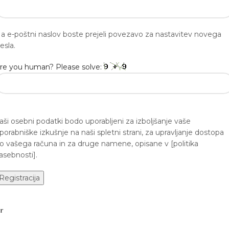
a e-poštni naslov boste prejeli povezavo za nastavitev novega
esla.
re you human? Please solve:
aši osebni podatki bodo uporabljeni za izboljšanje vaše
porabniške izkušnje na naši spletni strani, za upravljanje dostopa
o vašega računa in za druge namene, opisane v [politika
asebnosti].
Registracija
r