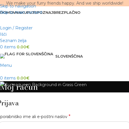
We make your furry friends happy. And we ship worldwide!
Skip to navigation
Skip to main content
DOMOV
NAKUPUJ
SPOZNAJ
BREZPLAČNO
Login / Register
Išči
Seznam želja
0
items
0.00
€
SLOVENŠČINA
Menu
0
items
0.00
€
Moj račun
Prijava
*
porabniško ime ali e-poštni naslov