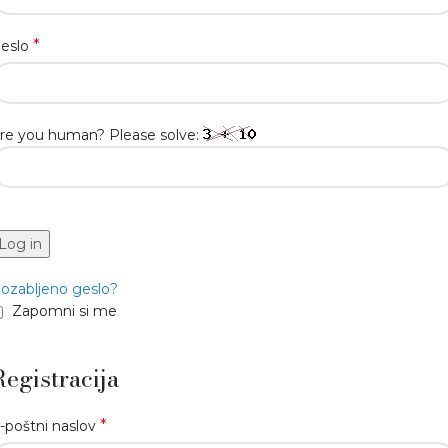
*
eslo
re you human? Please solve:
Log in
ozabljeno geslo?
Zapomni si me
Registracija
*
-poštni naslov